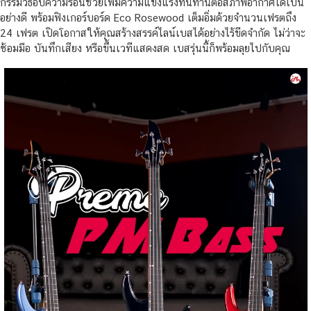
กรรมวิธีอบความร้อนช่วยเพิ่มความแข็งแรงทนทานต่อสภาพอากาศได้เป็น
อย่างดี พร้อมฟิงเกอร์บอร์ด Eco Rosewood เต็มอิ่มด้วยจำนวนเฟรตถึง
24 เฟรต เปิดโอกาสให้คุณสร้างสรรค์ไลน์เบสได้อย่างไร้ขีดจำกัด ไม่ว่าจะ
ซ้อมมือ บันทึกเสียง หรือขึ้นเวทีแสดงสด เบสรุ่นนี้ก็พร้อมลุยไปกับคุณ