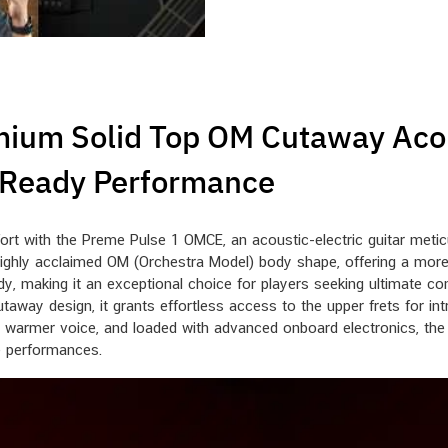
um Solid Top OM Cutaway Acous
-Ready Performance
t with the Preme Pulse 1 OMCE, an acoustic-electric guitar meticu
 highly acclaimed OM (Orchestra Model) body shape, offering a mo
body, making it an exceptional choice for players seeking ultimate 
utaway design, it grants effortless access to the upper frets for i
er, warmer voice, and loaded with advanced onboard electronics, t
ge performances.