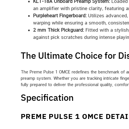
KLT-18A Onboard Preamp System:
Loaded w
an amplifier with pristine clarity, featuring
Purpleheart Fingerboard:
Utilizes advanced, 
warping while ensuring a smooth, consistent
2 mm Thick Pickguard:
Fitted with a stylis
against pick scratches during intense playi
The Ultimate Choice for Di
The Preme Pulse 1 OMCE redefines the benchmark of an a
preamp system. Whether you are tracking intricate finger
fully prepared to deliver the professional quality, comfo
Specification
PREME PULSE 1 OMCE DETAI