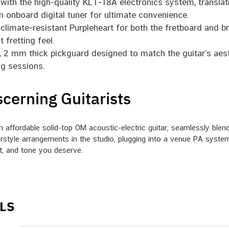
ith the high-quality KLT-18A electronics system, translati
 an onboard digital tuner for ultimate convenience.
climate-resistant Purpleheart for both the fretboard and br
 fretting feel.
h, 2 mm thick pickguard designed to match the guitar’s aes
ng sessions.
scerning Guitarists
ffordable solid-top OM acoustic-electric guitar, seamlessly blendi
style arrangements in the studio, plugging into a venue PA system, 
rt, and tone you deserve.
LS