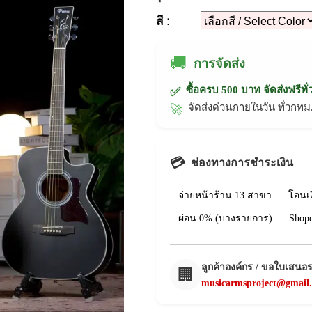
สี :
🚚
การจัดส่ง
ซื้อครบ 500 บาท จัดส่งฟรีทั
✅
จัดส่งด่วนภายในวัน ทั่วก
🚀
💳
ช่องทางการชำระเงิน
จ่ายหน้าร้าน 13 สาขา
โอนเ
ผ่อน 0% (บางรายการ)
Shop
ลูกค้าองค์กร / ขอใบเสนอ
🏢
musicarmsproject@gmail