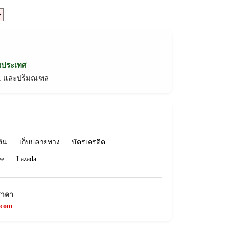
่วประเทศ
ทม. และปริมณฑล
งิน
เก็บปลายทาง
บัตรเครดิต
ee
Lazada
ราคา
.com