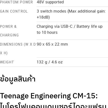
48V supported
PHANTOM POWER
3 switch modes (Max additional gain:
GAIN CONTROL
+18dB)
Charging via USB-C / Battery life up
POWER &
to 10 hours
CHARGING
90 x 65 x 22 mm
DIMENSIONS (W X D
X H)
132 g / 4.6 oz
WEIGHT
ข้อมูลสินค้า
Teenage Engineering CM-15:
ไมโครโฟนคอนเดนเซอร์ไดอะแฟรม