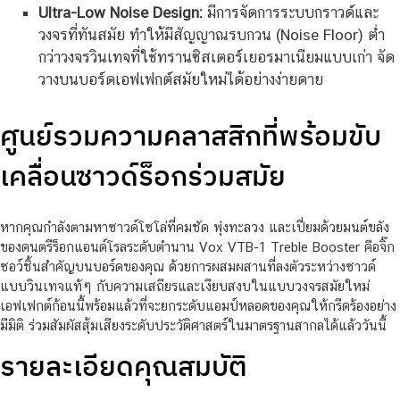
Ultra-Low Noise Design:
มีการจัดการระบบกราวด์และ
วงจรที่ทันสมัย ทำให้มีสัญญาณรบกวน (Noise Floor) ต่ำ
กว่าวงจรวินเทจที่ใช้ทรานซิสเตอร์เยอรมาเนียมแบบเก่า จัด
วางบนบอร์ดเอฟเฟกต์สมัยใหม่ได้อย่างง่ายดาย
ศูนย์รวมความคลาสสิกที่พร้อมขับ
เคลื่อนซาวด์ร็อกร่วมสมัย
หากคุณกำลังตามหาซาวด์โซโล่ที่คมชัด พุ่งทะลวง และเปี่ยมด้วยมนต์ขลัง
ของดนตรีร็อกแอนด์โรลระดับตำนาน Vox VTB-1 Treble Booster คือจิ๊ก
ซอว์ชิ้นสำคัญบนบอร์ดของคุณ ด้วยการผสมผสานที่ลงตัวระหว่างซาวด์
แบบวินเทจแท้ๆ กับความเสถียรและเงียบสงบในแบบวงจรสมัยใหม่
เอฟเฟกต์ก้อนนี้พร้อมแล้วที่จะยกระดับแอมป์หลอดของคุณให้กรีดร้องอย่าง
มีมิติ ร่วมสัมผัสสุ้มเสียงระดับประวัติศาสตร์ในมาตรฐานสากลได้แล้ววันนี้
รายละเอียดคุณสมบัติ