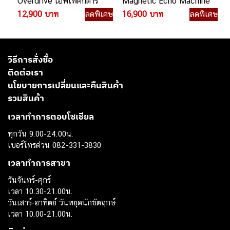
Overdrive เอฟเฟคกีตาร์
Magnetic Echo Machine
ไฟฟ้า
เอฟเฟคกีตาร์ไฟฟ้า
12,900 บาท
ลดพิเศษ
16,900 บาท
ลดพิเศษ
วิธีการสั่งซื้อ
ติดต่อเรา
นโยบายการเปลี่ยนและคืนสินค้า
รวมสินค้า
เวลาทำการตอบโซเชียล
ทุกวัน 9.00-24.00น.
เบอร์โทรด่วน 082-331-3830
เวลาทำการสาขา
วันจันทร์-ศุกร์
เวลา 10.30-21.00น.
วันเสาร์-อาทิตย์ วันหยุดนักขัตฤกษ์
เวลา 10.00-21.00น.