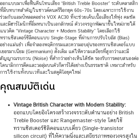
ออกแบบมาเพื่อฟื้นคืนโทนเสียง “British Treble Booster” ระดับคลาสสิก
ที่มีบทบาทสำคัญในซาวด์ดนตรีร็อกยุค 60s–70s โดยเฉพาะการใช้งาน
ร่วมกับแอมป์หลอดอย่าง VOX AC30 ที่จะช่วยเค้นเนื้อเสียงให้พุ่ง คมชัด
และมีฮาร์โมนิกที่อิ่มหนาเป็นเอกลักษณ์ ตัววงจรถูกพัฒนาขึ้นใหม่ภายใต้
แนวคิด “Vintage Character + Modern Stability” โดยเลือกใช้
ทรานซิสเตอร์ซิลิคอนแบบ Single-Stage ที่ผ่านการปรับไบอัส (Bias)
อย่างแม่นยำ เพื่อจำลองพฤติกรรมและความอบอุ่นของทรานซิสเตอร์แบบ
เยอรมาเนียม (Germanium) ดั้งเดิม แต่ให้ความเสถียรที่สูงกว่าและมี
สัญญาณรบกวน (Noise) ที่ต่ำกว่าอย่างเห็นได้ชัด รองรับการตอบสนองต่อ
ไดนามิกการดีดและวอลุ่มบนตัวกีตาร์ได้อย่างเป็นธรรมชาติ เหมาะสำหรับ
การใช้งานทั้งบนเวทีและในสตูดิโอยุคใหม่
คุณสมบัติเด่น
Vintage British Character with Modern Stability:
ออกแบบโดยอิงโครงสร้างวงจรระดับตำนานอย่าง British
Treble Booster และ Rangemaster-style โดยใช้
ทรานซิสเตอร์ซิลิคอนแบบเดี่ยว (Single-transistor
silicon circuit) ที่ให้ความนิ่งและเสถียรภาพของวงจรสูงใน