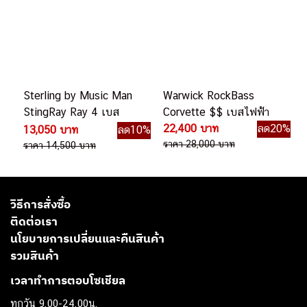
Sterling by Music Man
Warwick RockBass
StingRay Ray 4 เบส
Corvette $$ เบสไฟฟ้า
ไฟฟ้า
22,400 บาท
ลด20%
13,050 บาท
ลด10%
ราคา 28,000 บาท
ราคา 14,500 บาท
วิธีการสั่งซื้อ
ติดต่อเรา
นโยบายการเปลี่ยนและคืนสินค้า
รวมสินค้า
เวลาทำการตอบโซเชียล
ทุกวัน 9.00-24.00น.