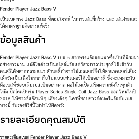
Fender Player Jazz Bass V
เ
ป็นเบสทรง Jazz Bass ที่ตอบโจทย์ ในการเล่นที่กว้าง และ เล่นง่ายและ
ได้มาตราฐานดีอย่างแท้จริง
ข้อมูลสินค้า
Fender Player Jazz Bass V
เบส 5 สายทรงแจ๊สสุดแนวซึ่งเป็นที่นิยมมา
อย่างยาวนาน แม้ดีไซด์จะเป็นสไตล์แจ๊สแต่ก็สามารถประยุกต์ใช้เข้ากัน
ดนตรีได้หลากหลายแนว ตัวบอดี้ทำจากไม้เอลเดอร์จึงให้คาแรคเตอร์เสียง
เด้งชัดเป็นเม็ดไม่หนาทึบในแบบเฟนเดอร์ได้เป็นอย่างดี ซึ่งจะเหมาะกับ
มือเบสที่ชอบเดินเบสเป็นอย่างมาก คอไม้เมเปิ้ลเสริมความชัดในทุกตัว
โน๊ต ปิ๊กอัพเป็นรุ่น Player Series Single-Coil Jazz Bass ออกใหม่ในปี
2018 ให้ซาวด์แจ๊สแท้ๆ เสียงเด้งๆ ใครที่ชอบซาวด์ดนตรีแจ๊สกับเบส
ทรงนี้ รับรองซีรี่ย์นี้ไม่ทำให้ผิดหวัง
รายละเอียดคุณสมบัติ
รายละเอียดเบส Fender Player Jazz Bass V