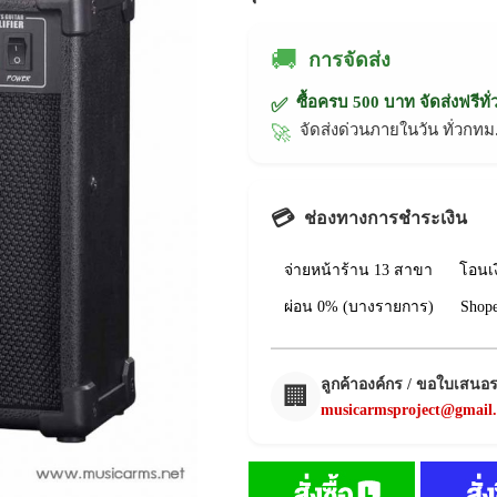
🚚
การจัดส่ง
ซื้อครบ 500 บาท จัดส่งฟรีทั
✅
จัดส่งด่วนภายในวัน ทั่วก
🚀
💳
ช่องทางการชำระเงิน
จ่ายหน้าร้าน 13 สาขา
โอนเ
ผ่อน 0% (บางรายการ)
Shop
ลูกค้าองค์กร / ขอใบเสนอ
🏢
musicarmsproject@gmail