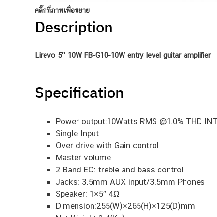
คลิ๊กที่ภาพเพื่อขยาย
Description
Lirevo 5″ 10W FB-G10-10W entry level guitar amplifier
Specification
Power output:10Watts RMS @1.0% THD IN
Single Input
Over drive with Gain control
Master volume
2 Band EQ: treble and bass control
Jacks: 3.5mm AUX input/3.5mm Phones
Speaker: 1×5″ 4Ω
Dimension:255(W)×265(H)×125(D)mm