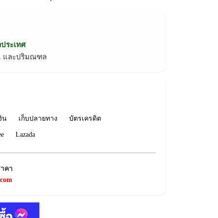
่วประเทศ
ทม. และปริมณฑล
งิน
เก็บปลายทาง
บัตรเครดิต
ee
Lazada
ราคา
.com