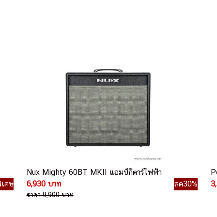
Nux Mighty 60BT MKII แอมป์กีตาร์ไฟฟ้า
P
ิเศษ
6,930 บาท
ลด30%
3
ราคา 9,900 บาท