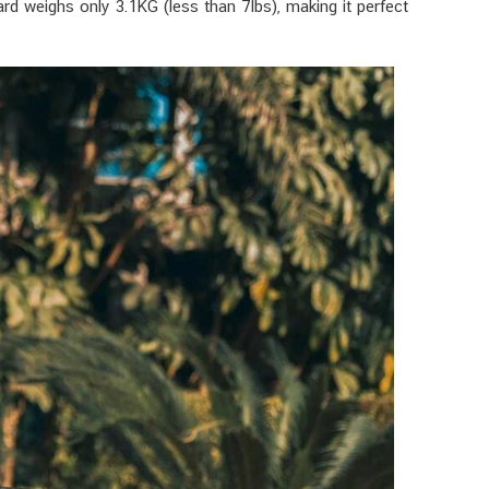
rd weighs only 3.1KG (less than 7lbs), making it perfect