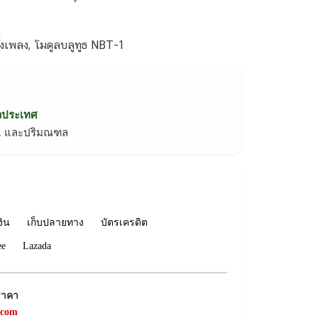
ตั้งเพลง, โมดูลบลูทูธ NBT-1
่วประเทศ
ทม. และปริมณฑล
งิน
เก็บปลายทาง
บัตรเครดิต
ee
Lazada
ราคา
.com