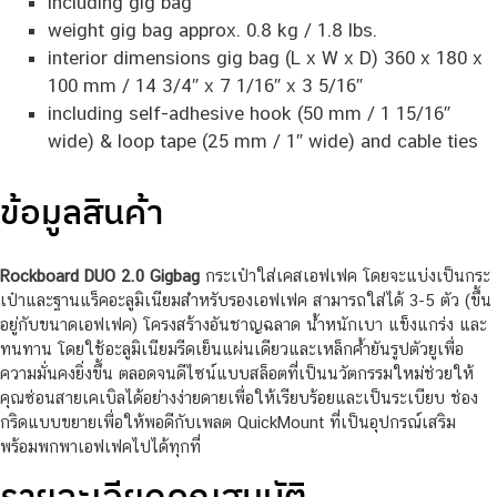
including gig bag
weight gig bag approx. 0.8 kg / 1.8 lbs.
interior dimensions gig bag (L x W x D) 360 x 180 x
100 mm / 14 3/4″ x 7 1/16″ x 3 5/16″
including self-adhesive hook (50 mm / 1 15/16″
wide) & loop tape (25 mm / 1″ wide) and cable ties
ข้อมูลสินค้า
Rockboard DUO 2.0 Gigbag
กระเป๋าใส่เคสเอฟเฟค โดยจะแบ่งเป็นกระ
เป๋าและฐานแร็คอะลูมิเนียมสำหรับรองเอฟเฟค สามารถใส่ได้ 3-5 ตัว (ขึ้น
อยู่กับขนาดเอฟเฟค) โครงสร้างอันชาญฉลาด น้ำหนักเบา แข็งแกร่ง และ
ทนทาน โดยใช้อะลูมิเนียมรีดเย็นแผ่นเดียวและเหล็กค้ำยันรูปตัวยูเพื่อ
ความมั่นคงยิ่งขึ้น ตลอดจนดีไซน์แบบสล็อตที่เป็นนวัตกรรมใหม่ช่วยให้
คุณซ่อนสายเคเบิลได้อย่างง่ายดายเพื่อให้เรียบร้อยและเป็นระเบียบ ช่อง
กริดแบบขยายเพื่อให้พอดีกับเพลต QuickMount ที่เป็นอุปกรณ์เสริม
พร้อมพกพาเอฟเฟคไปได้ทุกที่
รายละเอียดคุณสมบัติ