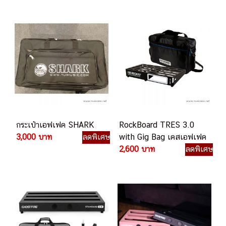
กระเป๋าเอฟเฟค SHARK
RockBoard TRES 3.0
3,000 บาท
ลดพิเศษ
with Gig Bag เคสเอฟเฟค
2,600 บาท
ลดพิเศษ