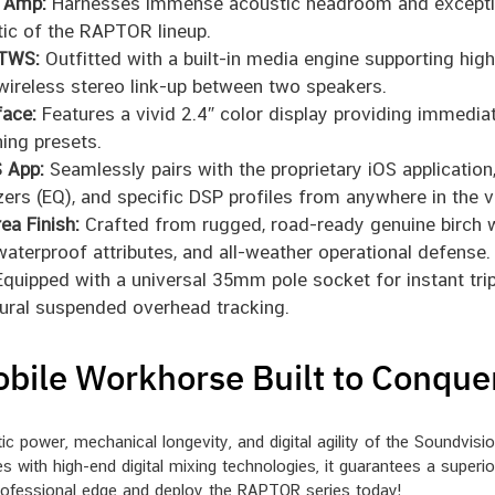
 Amp:
Harnesses immense acoustic headroom and exceptional
tic of the RAPTOR lineup.
 TWS:
Outfitted with a built-in media engine supporting high
wireless stereo link-up between two speakers.
face:
Features a vivid 2.4″ color display providing immediat
ing presets.
 App:
Seamlessly pairs with the proprietary iOS application,
ers (EQ), and specific DSP profiles from anywhere in the v
ea Finish:
Crafted from rugged, road-ready genuine birch 
 waterproof attributes, and all-weather operational defense.
quipped with a universal 35mm pole socket for instant tr
ctural suspended overhead tracking.
Mobile Workhorse Built to Conqu
tic power, mechanical longevity, and digital agility of the Soundvi
 with high-end digital mixing technologies, it guarantees a super
 professional edge and deploy the RAPTOR series today!