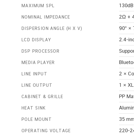
130dB
MAXIMUM SPL
2Ω + 
NOMINAL IMPEDANCE
90° × 
DISPERSION ANGLE (H X V)
2.4-in
LCD DISPLAY
Suppor
DSP PROCESSOR
Blueto
MEDIA PLAYER
2 × Co
LINE INPUT
1 × XL
LINE OUTPUT
PP Mat
CABINET & GRILLE
Alumin
HEAT SINK
35 mm
POLE MOUNT
220-2
OPERATING VOLTAGE