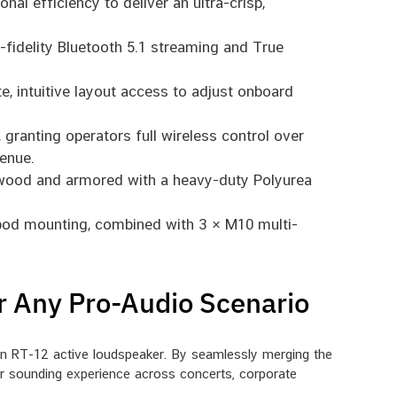
 efficiency to deliver an ultra-crisp,
-fidelity Bluetooth 5.1 streaming and True
e, intuitive layout access to adjust onboard
 granting operators full wireless control over
enue.
wood and armored with a heavy-duty Polyurea
ipod mounting, combined with 3 × M10 multi-
er Any Pro-Audio Scenario
sion RT-12 active loudspeaker. By seamlessly merging the
ior sounding experience across concerts, corporate