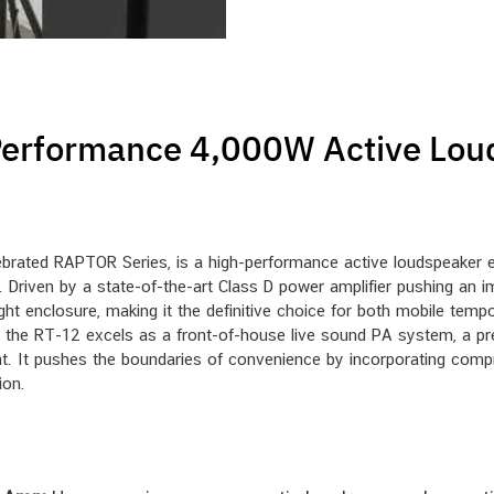
Performance 4,000W Active Lou
ebrated RAPTOR Series, is a high-performance active loudspeaker e
r. Driven by a state-of-the-art Class D power amplifier pushing an i
ght enclosure, making it the definitive choice for both mobile tem
les, the RT-12 excels as a front-of-house live sound PA system, a p
. It pushes the boundaries of convenience by incorporating compr
ion.