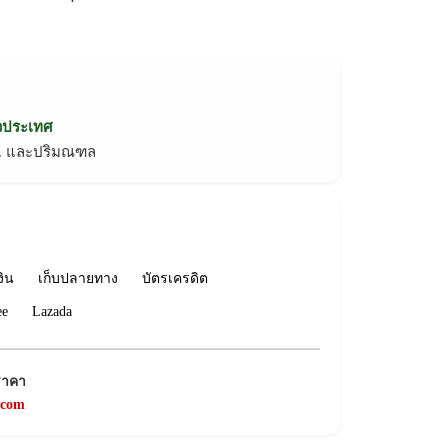
่วประเทศ
ทม. และปริมณฑล
งิน
เก็บปลายทาง
บัตรเครดิต
ee
Lazada
ราคา
.com