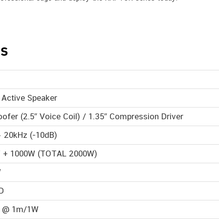
LS
 Active Speaker
ofer (2.5″ Voice Coil) / 1.35″ Compression Driver
– 20kHz (-10dB)
 + 1000W (TOTAL 2000W)
W
D
 @ 1m/1W