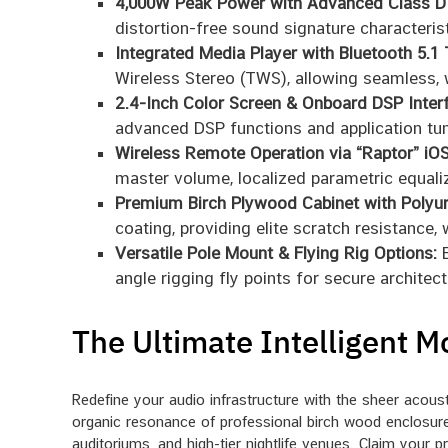
4,000W Peak Power with Advanced Class D
distortion-free sound signature characteris
Integrated Media Player with Bluetooth 5.1
Wireless Stereo (TWS), allowing seamless, 
2.4-Inch Color Screen & Onboard DSP Inter
advanced DSP functions and application tun
Wireless Remote Operation via “Raptor” iOS
master volume, localized parametric equaliz
Premium Birch Plywood Cabinet with Polyur
coating, providing elite scratch resistance,
Versatile Pole Mount & Flying Rig Options:
E
angle rigging fly points for secure archite
The Ultimate Intelligent 
Redefine your audio infrastructure with the sheer acous
organic resonance of professional birch wood enclosures
auditoriums, and high-tier nightlife venues. Claim your